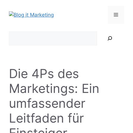
Zum
Inhalt
Menü
springen
Suchen
Die 4Ps des
Marketings: Ein
umfassender
Leitfaden für
Einsteiger